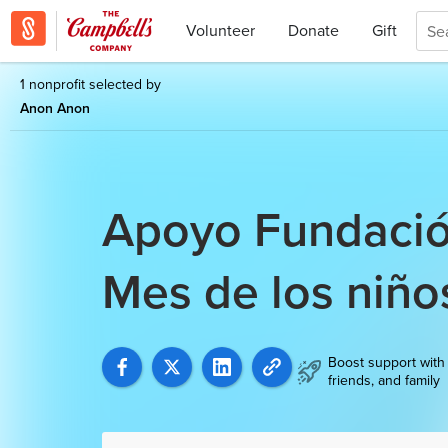
Volunteer
Donate
Gift
1 nonprofit selected by
Anon Anon
Apoyo Fundació
Mes de los niñ
Boost support with
friends, and family